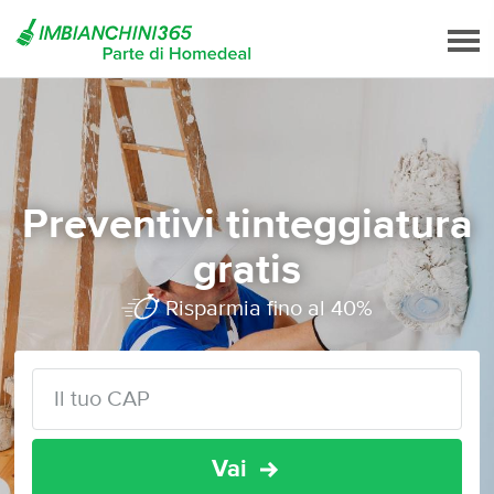
Preventivi tinteggiatura
gratis
Risparmia fino al 40%
Vai