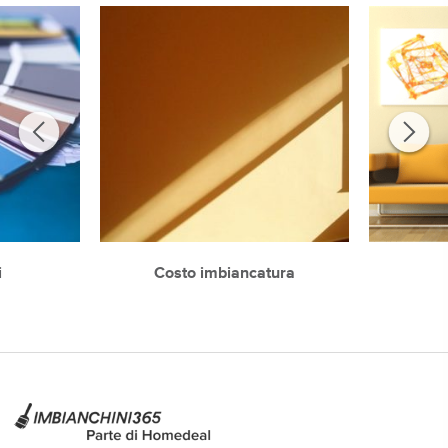
i
Costo imbiancatura