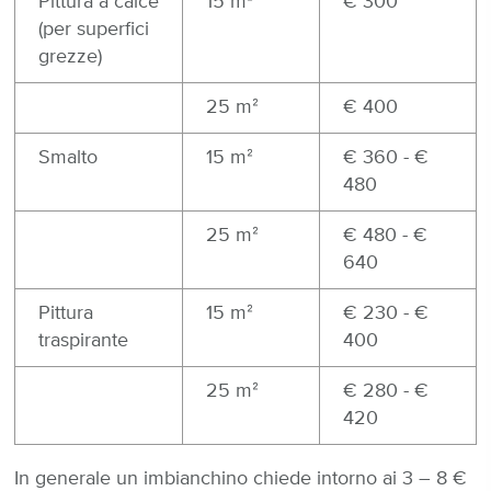
Pittura a calce
15 mᒾ
€ 300
(per superfici
grezze)
25 mᒾ
€ 400
Smalto
15 mᒾ
€ 360 - €
480
25 mᒾ
€ 480 - €
640
Pittura
15 mᒾ
€ 230 - €
traspirante
400
25 mᒾ
€ 280 - €
420
In generale un imbianchino chiede intorno ai 3 – 8 €