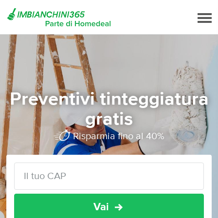
Preventivi tinteggiatura
gratis
Risparmia fino al 40%
Vai